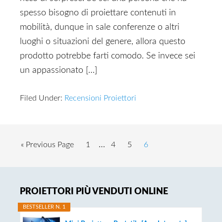
spesso bisogno di proiettare contenuti in
mobilità, dunque in sale conferenze o altri
luoghi o situazioni del genere, allora questo
prodotto potrebbe farti comodo. Se invece sei
un appassionato […]
Filed Under:
Recensioni Proiettori
Interim
Go
Page
…
Page
Page
Page
«
Previous Page
1
4
5
6
pages
to
omitted
Primary
PROIETTORI PIÙ VENDUTI ONLINE
Sidebar
BESTSELLER N. 1