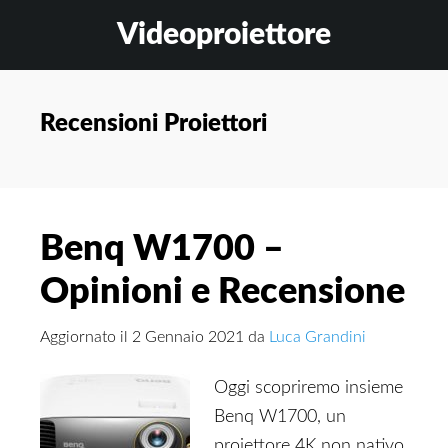
Skip
Skip
Skip
Videoproiettore
to
to
to
main
primary
footer
content
sidebar
Recensioni Proiettori
Benq W1700 –
Opinioni e Recensione
Aggiornato il
2 Gennaio 2021
da
Luca Grandini
Oggi scopriremo insieme
Benq W1700, un
proiettore 4K non nativo