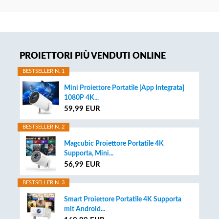
Primary
PROIETTORI PIÙ VENDUTI ONLINE
Sidebar
BESTSELLER N. 1
Mini Proiettore Portatile [App Integrata]
1080P 4K...
59,99 EUR
BESTSELLER N. 2
Magcubic Proiettore Portatile 4K
Supporta, Mini...
56,99 EUR
BESTSELLER N. 3
Smart Proiettore Portatile 4K Supporta
mit Android...