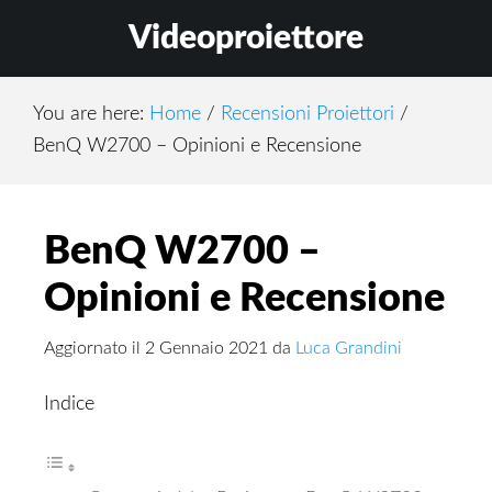
Skip
Skip
Skip
Videoproiettore
to
to
to
main
primary
footer
content
sidebar
You are here:
Home
/
Recensioni Proiettori
/
BenQ W2700 – Opinioni e Recensione
BenQ W2700 –
Opinioni e Recensione
Aggiornato il
2 Gennaio 2021
da
Luca Grandini
Indice