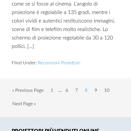
come se si fosse al cinema. L’angolo di
proiezione è regolabile a 135 gradi, mentre i
colori vividi e autentici restituiscono immagini,
scene di film e telefilm molto realistiche. Lo
schermo di proiezione regolabile da 30 a 120
pollici, […]
Filed Under:
Recensioni Proiettori
Interim
Go
Page
…
Page
Page
Page
Page
Page
«
Previous Page
1
6
7
8
9
10
pages
to
Go
Next Page »
omitted
to
Primary