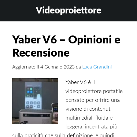
Skip
Skip
Skip
Videoproiettore
to
to
to
main
primary
footer
content
sidebar
Yaber V6 – Opinioni e
Recensione
Aggiornato il
4 Gennaio 2023
da
Luca Grandini
Yaber V6 è il
videoproiettore portatile
pensato per offrire una
visione di contenuti
multimediali fluida e
leggera, incentrata più
sulla praticità che sulla definizione, e quindi