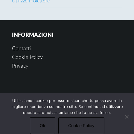
Utilizzo Proiettore
Footer
INFORMAZIONI
Contatti
Cookie Policy
Privacy
Il sito partecipa a programmi di affiliazione come il
Utilizziamo i cookie per essere sicuri che tu possa avere la
Programma Affiliazione Amazon EU, un programma
migliore esperienza sul nostro sito. Se continui ad utilizzare
di affiliazione che permette ai siti web di percepire
una commissione pubblicitaria pubblicizzando e
questo sito noi assumiamo che tu ne sia felice.
fornendo link al sito Amazon.it. In qualità di Affiliato
Amazon, il presente sito riceve un guadagno per
Ok
Cookie Policy
ciascun acquisto idoneo.