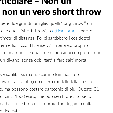
ticolare – Non un
e non un vero short throw
guere due grandi famiglie: quelli “long throw,” da
e, e quelli “short throw”, o
ottica corta
, capaci di
imetri di distanza. Poi ci sarebbero i cosiddetti
ermedio. Ecco, Hisense C1 interpreta proprio
ito, ma riunisce qualità e dimensioni compatte in un
n divano, senza obbligarti a fare salti mortali.
rsatilità, sì, ma trascurano luminosità o
row di fascia alta,come certi modelli della stessa
ro, ma possono costare parecchio di più. Questo C1
di circa 1500 euro, che può sembrare alto se lo
ma basso se ti riferisci a proiettori di gamma alta,
le dedicate.