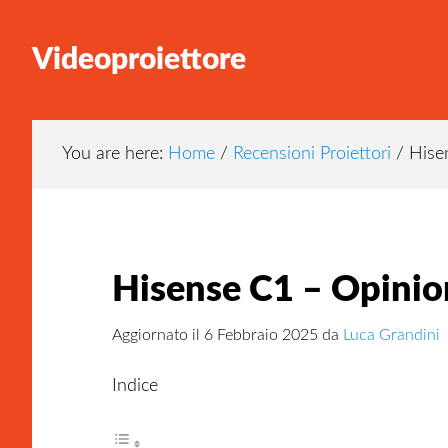
Skip
Skip
Skip
to
to
to
Videoproiettore
main
primary
footer
content
sidebar
You are here:
Home
/
Recensioni Proiettori
/
Hisen
Hisense C1 – Opinio
Aggiornato il
6 Febbraio 2025
da
Luca Grandini
Indice