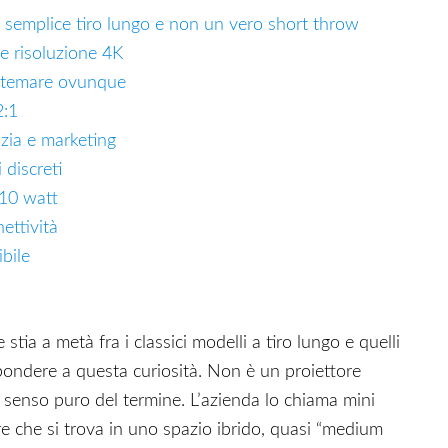
 semplice tiro lungo e non un vero short throw
e risoluzione 4K
istemare ovunque
2:1
izia e marketing
i discreti
 10 watt
ettività
bile
stia a metà fra i classici modelli a tiro lungo e quelli
spondere a questa curiosità. Non è un proiettore
 senso puro del termine. L’azienda lo chiama mini
ire che si trova in uno spazio ibrido, quasi “medium