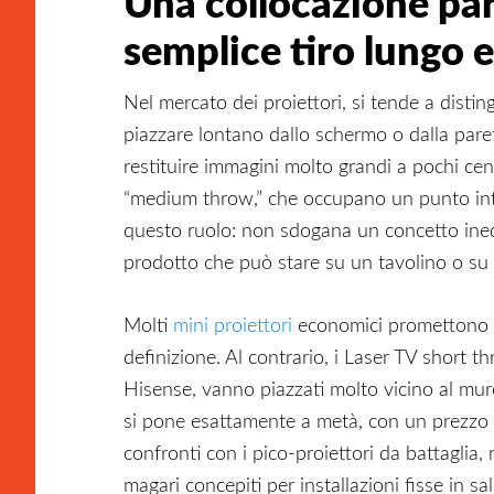
Una collocazione par
semplice tiro lungo 
Nel mercato dei proiettori, si tende a distin
piazzare lontano dallo schermo o dalla paret
restituire immagini molto grandi a pochi cent
“medium throw,” che occupano un punto int
questo ruolo: non sdogana un concetto ined
prodotto che può stare su un tavolino o su u
Molti
mini proiettori
economici promettono ve
definizione. Al contrario, i Laser TV short th
Hisense, vanno piazzati molto vicino al mu
si pone esattamente a metà, con un prezzo 
confronti con i pico-proiettori da battaglia, 
magari concepiti per installazioni fisse in sa