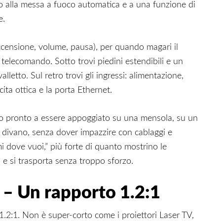
o alla messa a fuoco automatica e a una funzione di
e.
(accensione, volume, pausa), per quando magari il
l telecomando. Sotto trovi piedini estendibili e un
alletto. Sul retro trovi gli ingressi: alimentazione,
ta ottica e la porta Ethernet.
ivo pronto a essere appoggiato su una mensola, su un
l divano, senza dover impazzire con cablaggi e
mi dove vuoi,” più forte di quanto mostrino le
 e si trasporta senza troppo sforzo.
o – Un rapporto 1.2:1
1.2:1. Non è super-corto come i proiettori Laser TV,