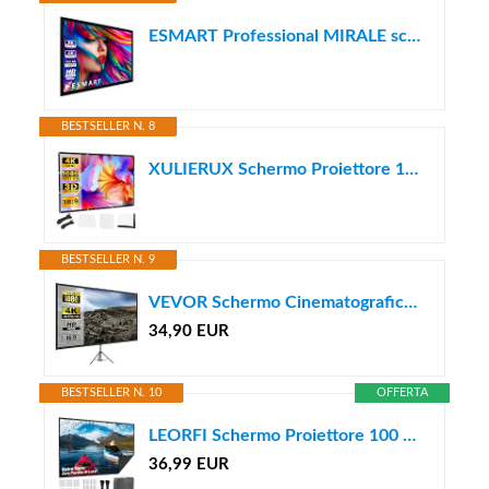
ESMART Professional MIRALE schermo a cornice L totale 418 cm, telo grigio
BESTSELLER N. 8
XULIERUX Schermo Proiettore 100 Pollici, Schermo Proiezione HD 16:9 Per Esterni, 221cm*125cm Portatile Pieghevole Anti-Pieghe, Per Proiezioni All’Aperto E Home Cinema
BESTSELLER N. 9
VEVOR Schermo Cinematografico per Esterni, 203,2cm HD 16:9 Schermo del Proiettore Portatile con Supporto Treppiede in Alluminio, Grandangolo di 160 Gradi, per Casa, Cattedrale
34,90 EUR
BESTSELLER N. 10
OFFERTA
LEORFI Schermo Proiettore 100 Pollici Portatile con Retro Nero e Borsa
36,99 EUR