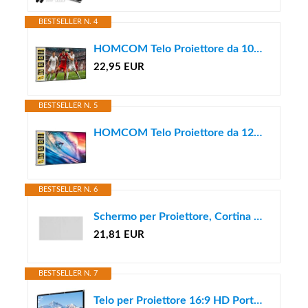
BESTSELLER N. 4
HOMCOM Telo Proiettore da 100 Pollici HD Formato 16:9 Lavabile Bianco
22,95 EUR
BESTSELLER N. 5
HOMCOM Telo Proiettore da 120 Pollici 4K/8K HD Formato 16:9, Altezza Regolabile Manuale, Schermo Proiettore Lavabile, Grandangolo di 160 Gradi, per Casa, Home, Cinema, Ufficio, Bianco
BESTSELLER N. 6
Schermo per Proiettore, Cortina di Proiezione Schermo per Retroproiezione 60-120 Pollici Schermo Pieghevole per Proiettore Portatile Pieghevole Bianco 16: 9 (60inch)
21,81 EUR
BESTSELLER N. 7
Telo per Proiettore 16:9 HD Portatile da Esterno,Antipiega Alta Risoluzione