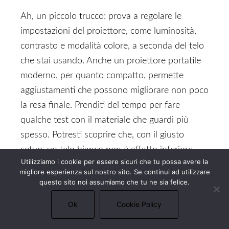
Ah, un piccolo trucco: prova a regolare le
impostazioni del proiettore, come luminosità,
contrasto e modalità colore, a seconda del telo
che stai usando. Anche un proiettore portatile
moderno, per quanto compatto, permette
aggiustamenti che possono migliorare non poco
la resa finale. Prenditi del tempo per fare
qualche test con il materiale che guardi più
spesso. Potresti scoprire che, con il giusto
setup, un telo bianco non è affatto inferiore,
Utilizziamo i cookie per essere sicuri che tu possa avere la
oppure che un telo grigio rivela sfumature
migliore esperienza sul nostro sito. Se continui ad utilizzare
inaspettate, specialmente sui toni più scuri.
questo sito noi assumiamo che tu ne sia felice.
Ok
Cookie Policy
Fammi spiegare
un’ultima cosa: non
sottovalutare l’effetto “wow” di una stanza