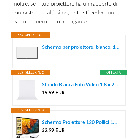
Inoltre, se il tuo proiettore ha un rapporto di
contrasto non altissimo, potresti vedere un
livello del nero poco appagante.
BESTSELLER N. 1
Schermo per proiettore, bianco, 16:9, nessuna piega, home theater, schermo di proiezione pieghevole, 60 pollici, 84 pollici, 150 pollici
BESTSELLER N. 2
OFFERTA
Sfondo Bianca Foto Video 1,8 x 2,8m, Bonvvie Sfondo Fotografico Resistente Alle Rughe, Lavabile Sfondo Mussola per Studio Fotografia, Televisione, Zoom, YouTube, Riunioni Online
19,99 EUR
BESTSELLER N. 3
Schermo Proiettore 120 Pollici 16:9 HD Telo Proiettore Anti Rughe Pieghevole Portatile Lavabile, Schermo Doppia Faccia, Schermo Proiezione Esterno per Casa Ufficio Eventi All`Aperto Teatro
32,99 EUR