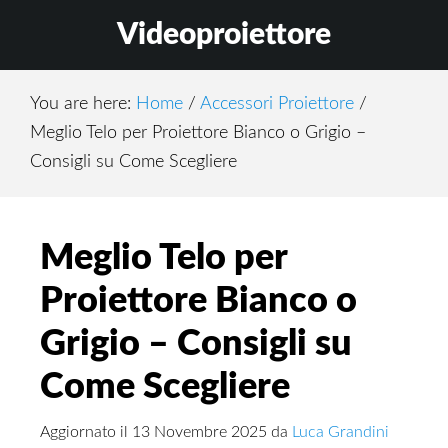
Skip
Skip
Skip
Videoproiettore
to
to
to
main
primary
footer
content
sidebar
You are here:
Home
/
Accessori Proiettore
/
Meglio Telo per Proiettore Bianco o Grigio –
Consigli su Come Scegliere
Meglio Telo per
Proiettore Bianco o
Grigio – Consigli su
Come Scegliere
Aggiornato il
13 Novembre 2025
da
Luca Grandini