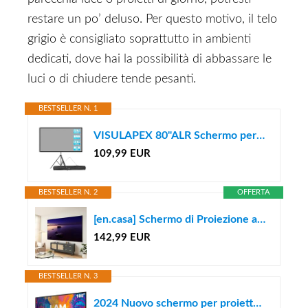
restare un po’ deluso. Per questo motivo, il telo
grigio è consigliato soprattutto in ambienti
dedicati, dove hai la possibilità di abbassare le
luci o di chiudere tende pesanti.
BESTSELLER N. 1
VISULAPEX 80"ALR Schermo per Proiettore con Treppiede, 16:9 Telo Proiettore Portatile Leggero Perfetta per Teatro Domestico, il Cinema All'aperto e Altre Attività di Intrattenimento
109,99 EUR
BESTSELLER N. 2
OFFERTA
[en.casa] Schermo di Proiezione a Parete 120 Pollici Formato 16:9 Telo Proiettore Full HD 4K 8K HDR Montaggio a Muro per Home Cinema Ufficio Sala Riunioni Gaming - Grigio
142,99 EUR
BESTSELLER N. 3
2024 Nuovo schermo per proiettore ALR - Telaio fisso e montato a parete - Contrasto elevato 70% ALR Alta luminosità 2.7X Guadagno - 100 pollici 16: 9 Schermo grigio - by SilverMagic