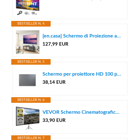
BESTSELLER N. 4
[en.casa] Schermo di Proiezione a Parete 100 Pollici Formato 16:9 Telo Proiettore Full HD 4K 8K HDR Montaggio a Muro per Home Cinema Ufficio Sala Riunioni Gaming - Grigio
127,99 EUR
BESTSELLER N. 5
Schermo per proiettore HD 100 pollici, formato 16:9, tessuto riflettente, con nastri adesivi, per home theater giochi
38,14 EUR
BESTSELLER N. 6
VEVOR Schermo Cinematografico per Esterni, 177,8cm per Proiettore, HD 16:9 Portatile con Supporto Treppiede in Alluminio, Grandangolo di 160 Gradi, per Casa, Cattedrale
33,90 EUR
BESTSELLER N. 7