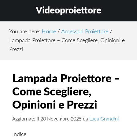
Skip
Skip
Skip
Videoproiettore
to
to
to
main
primary
footer
content
sidebar
You are here:
Home
/
Accessori Proiettore
/
Lampada Proiettore – Come Scegliere, Opinioni e
Prezzi
Lampada Proiettore –
Come Scegliere,
Opinioni e Prezzi
Aggiornato il
20 Novembre 2025
da
Luca Grandini
Indice