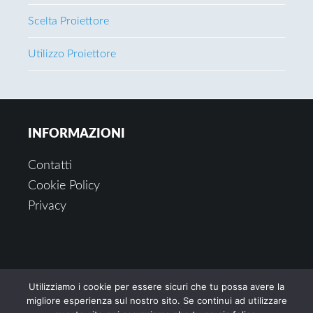
Scelta Proiettore
Utilizzo Proiettore
Footer
INFORMAZIONI
Contatti
Cookie Policy
Privacy
Il sito partecipa a programmi di affiliazione come il
Utilizziamo i cookie per essere sicuri che tu possa avere la
Programma Affiliazione Amazon EU, un programma
migliore esperienza sul nostro sito. Se continui ad utilizzare
di affiliazione che permette ai siti web di percepire
una commissione pubblicitaria pubblicizzando e