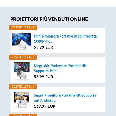
Primary
PROIETTORI PIÙ VENDUTI ONLINE
Sidebar
BESTSELLER N. 1
Mini Proiettore Portatile [App Integrata]
1080P 4K...
59,99 EUR
BESTSELLER N. 2
Magcubic Proiettore Portatile 4K
Supporta, Mini...
56,99 EUR
BESTSELLER N. 3
Smart Proiettore Portatile 4K Supporta
mit Android...
169,99 EUR