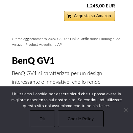
1.245,00 EUR
Acquista su Amazon
Ultimo aggiornamento 2026-08-09 / Link di affiliazione / Immagini da
Amazon Product Advertising API
BenQ GV1
BenQ GV1 si caratterizza per un design
interessante e innovativo, che lo rende
esteticamente simile ad un piccolo altoparlante.
Utilizziamo i cookie per essere sicuri che tu possa avere la
A livello tecnico, il proiettore può inclinarsi
migliore esperienza sul nostro sito. Se continui ad utilizzare
questo sito noi assumiamo che tu ne sia felice.
verso l’alto fino a 15 gradi ed è presente anche
l’attacco per installarlo su un treppiede per
Ok
Cookie Policy
videocamere.