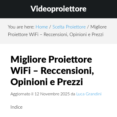
Skip
Skip
Skip
Videoproiettore
to
to
to
main
primary
footer
content
sidebar
You are here:
Home
/
Scelta Proiettore
/
Migliore
Proiettore WiFi – Reccensioni, Opinioni e Prezzi
Migliore Proiettore
WiFi – Reccensioni,
Opinioni e Prezzi
Aggiornato il
12 Novembre 2025
da
Luca Grandini
Indice