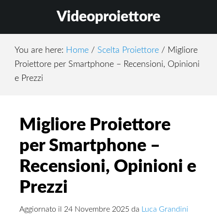
Skip
Skip
Skip
Videoproiettore
to
to
to
main
primary
footer
content
sidebar
You are here:
Home
/
Scelta Proiettore
/
Migliore
Proiettore per Smartphone – Recensioni, Opinioni
e Prezzi
Migliore Proiettore
per Smartphone –
Recensioni, Opinioni e
Prezzi
Aggiornato il
24 Novembre 2025
da
Luca Grandini