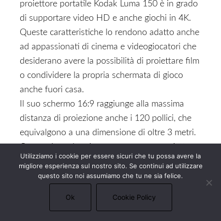
proiettore portatile Kodak Luma 150 è in grado
di supportare video HD e anche giochi in 4K.
Queste caratteristiche lo rendono adatto anche
ad appassionati di cinema e videogiocatori che
desiderano avere la possibilità di proiettare film
o condividere la propria schermata di gioco
anche fuori casa.
Il suo schermo 16:9 raggiunge alla massima
distanza di proiezione anche i 120 pollici, che
equivalgono a una dimensione di oltre 3 metri.
Questo è un dato importante per un proiettore
Utilizziamo i cookie per essere sicuri che tu possa avere la
portatile, soprattutto considerando il suo
migliore esperienza sul nostro sito. Se continui ad utilizzare
prezzo vantaggioso; che si tratti di una
questo sito noi assumiamo che tu ne sia felice.
presentazione o di un momento di
Ok
Cookie Policy
intrattenimento, uno schermo dalle buone
dimensioni consentirà a tutti i presenti di