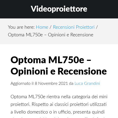
Skip
Skip
Skip
Videoproiettore
to
to
to
main
primary
footer
content
sidebar
You are here:
Home
/
Recensioni Proiettori
/
Optoma ML750e – Opinioni e Recensione
Optoma ML750e –
Opinioni e Recensione
Aggiornato il
8 Novembre 2021
da
Luca Grandini
Optoma ML750e rientra nella categoria dei mini
proiettori. Rispetto ai classici proiettori utilizzati
a livello domestico o in ufficio, presenta quindi