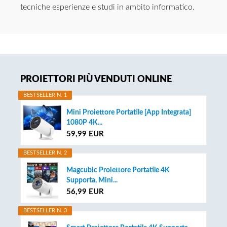
tecniche esperienze e studi in ambito informatico.
Primary
PROIETTORI PIÙ VENDUTI ONLINE
Sidebar
BESTSELLER N. 1
Mini Proiettore Portatile [App Integrata]
1080P 4K...
59,99 EUR
BESTSELLER N. 2
Magcubic Proiettore Portatile 4K
Supporta, Mini...
56,99 EUR
BESTSELLER N. 3