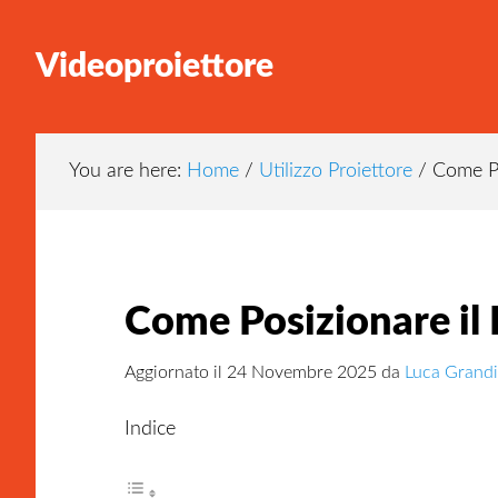
Skip
Skip
Skip
to
to
to
Videoproiettore
main
primary
footer
content
sidebar
You are here:
Home
/
Utilizzo Proiettore
/
Come Pos
Come Posizionare il 
Aggiornato il
24 Novembre 2025
da
Luca Grandi
Indice