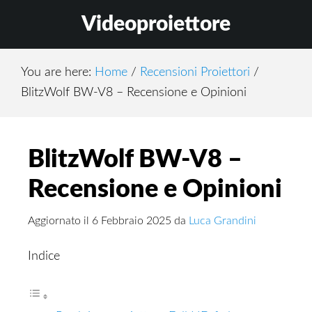
Skip
Skip
Skip
Videoproiettore
to
to
to
main
primary
footer
content
sidebar
You are here:
Home
/
Recensioni Proiettori
/
BlitzWolf BW-V8 – Recensione e Opinioni
BlitzWolf BW-V8 –
Recensione e Opinioni
Aggiornato il
6 Febbraio 2025
da
Luca Grandini
Indice