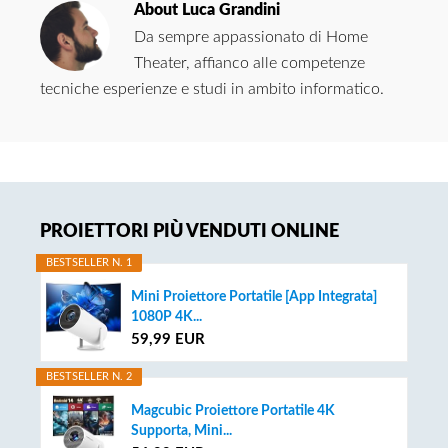
About
Luca Grandini
Da sempre appassionato di Home
Theater, affianco alle competenze
tecniche esperienze e studi in ambito informatico.
Primary
PROIETTORI PIÙ VENDUTI ONLINE
Sidebar
BESTSELLER N. 1
Mini Proiettore Portatile [App Integrata]
1080P 4K...
59,99 EUR
BESTSELLER N. 2
Magcubic Proiettore Portatile 4K
Supporta, Mini...